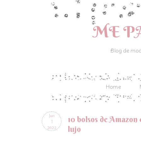
ME P
Blog de moda
Home
Jun
10 bolsos de Amazon 
1
lujo
2023