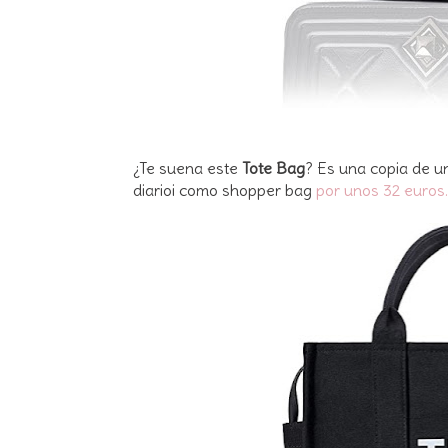
¿Te suena este
Tote Bag
? Es una copia de u
diarioi como shopper bag
por unos 32 euros.