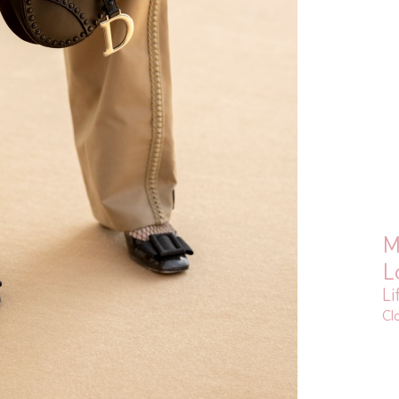
M
L
Li
Cl