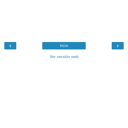
‹
›
Inicio
Ver versión web