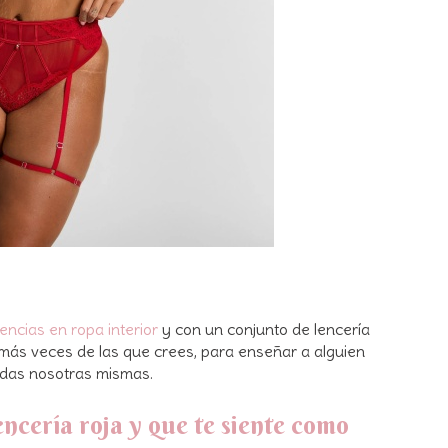
encias en ropa interior
y con un conjunto de lencería
 más veces de las que crees, para enseñar a alguien
indas nosotras mismas.
encería roja y que te siente como