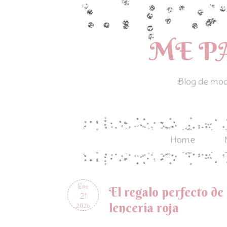
ME P
Blog de moda
Home
Ene
El regalo perfecto de
21
lencería roja
2026