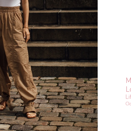
M
L
Li
Cl