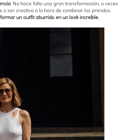
encia
. No hace falta una gran transformación, a veces
s o ser creativa a la hora de combinar las prendas.
rmar un outfit aburrido en un look increíble.