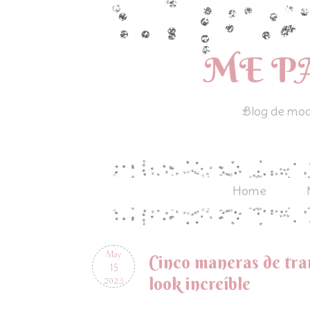
ME P
Blog de moda
Home
May
Cinco maneras de tra
15
look increíble
2023