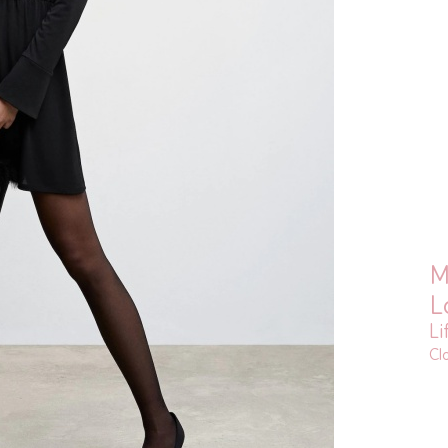
M
L
Li
Cl