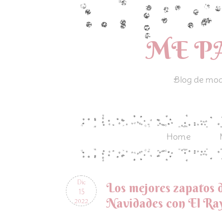
ME P
Blog de moda
Home
Dic
Los mejores zapatos d
15
Navidades con El Ra
2022