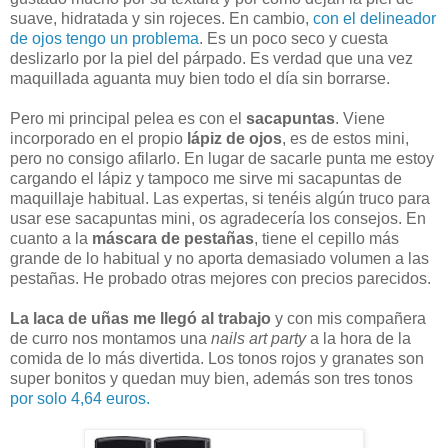
suave, hidratada y sin rojeces. En cambio,
con el delineador
de ojos tengo un problema
. Es un poco seco y cuesta
deslizarlo por la piel del párpado. Es verdad que una vez
maquillada aguanta muy bien todo el día sin borrarse.
Pero mi principal pelea es con el
sacapuntas
. Viene
incorporado en el propio
lápiz de ojos
, es de estos mini,
pero no consigo afilarlo. En lugar de sacarle punta me estoy
cargando el lápiz y tampoco me sirve mi sacapuntas de
maquillaje habitual. Las expertas, si tenéis algún truco para
usar ese sacapuntas mini, os agradecería los consejos. En
cuanto a la
máscara de pestañas
, tiene el cepillo más
grande de lo habitual y no aporta demasiado volumen a las
pestañas. He probado otras mejores con precios parecidos.
La laca de uñas me llegó al trabajo
y con mis compañera
de curro nos montamos una
nails art party
a la hora de la
comida de lo más divertida. Los tonos rojos y granates son
super bonitos y quedan muy bien, además son tres tonos
por solo 4,64 euros.