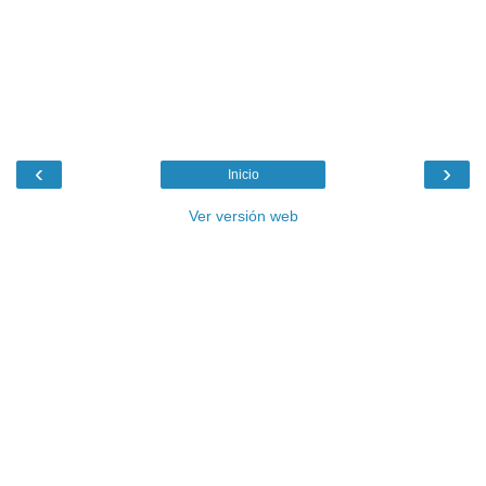
‹
›
Inicio
Ver versión web