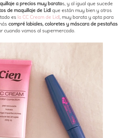
uillaje a precios muy barato
s, y al igual que sucede
os de maquillaje de Lidl
que están muy bien y otros
stado es
la CC Cream de Lidl
, muy barata y apta para
emás
compré labiales, coloretes y máscara de pestañas
ar cuando vamos al supermercado.