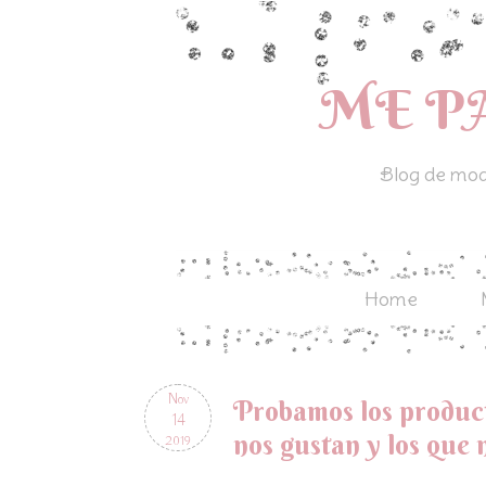
ME P
Blog de moda
Home
Nov
Probamos los producto
14
nos gustan y los que 
2019