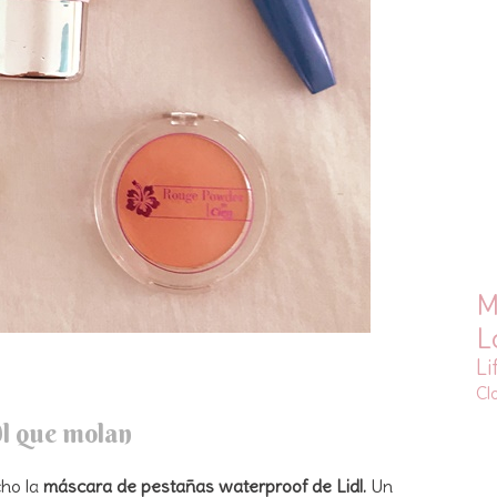
M
L
Li
Cl
dl que molan
ho la
máscara de pestañas waterproof de Lidl.
Un