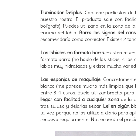
Iluminador Deliplus
. Contiene partículas d
nuestro rostro. El producto sale con faci
bolígrafo). Puedes utilizarlo en la zona de la
encima del labio.
Borra los signos del ca
recomendaría como corrector. Existen 2 tono
Los labiales en formato barra.
Existen mucho
formato barra (no hablo de los sticks, ni los
labios muy hidratados y existe mucha varieda
Las esponjas de maquillaje
. Concretamente
blanco (me parece mucho más limpias que l
entre 3-4 euros. Suelo utilizar brocha par
llegar con facilitad a cualquier zona
de la c
tras su uso y dejarlas secar.
Leí en algún bl
tal vez porque no las utilizo a diario para a
renuevo regularmente. No recuerdo el prec