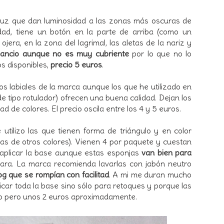
e luz que dan luminosidad a las zonas más oscuras de
lidad, tiene un botón en la parte de arriba (como un
 ojera, en la zona del lagrimal, las aletas de la nariz y
nsancio aunque no es muy cubriente
por lo que no lo
s disponibles,
precio 5 euros
.
s labiales de la marca aunque los que he utilizado en
 de tipo rotulador) ofrecen una buena calidad. Dejan los
d de colores. El precio oscila entre los 4 y 5 euros.
 utilizo las que tienen forma de triángulo y en color
as de otros colores). Vienen 4 por paquete y cuestan
a aplicar la base aunque estas esponjas
van bien para
ara. La marca recomienda lavarlas con jabón neutro
og que se rompían con facilitad
. A mi me duran mucho
plicar toda la base sino sólo para retoques y porque las
io pero unos 2 euros aproximadamente.