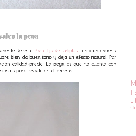
alen la pena
damente de esta
Base fija de Deliplus
como una buena
ubre bien
,
da buen tono
y
deja un efecto natural
. Por
ción calidad-precio. La
pega
es que no cuenta con
siasma para llevarlo en el neceser.
M
L
Li
Cl