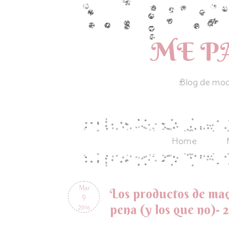
ME P
Blog de moda
Home
Mar
Los productos de maq
9
pena (y los que no)- 
2016