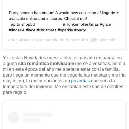
Party season has begun! A whole new collection of lingerie is
available online and in stores. Check it out! ⠀⠀⠀⠀⠀⠀⠀⠀⠀
Tap to shop👆🏼 ⠀⠀⠀⠀⠀⠀⠀⠀⠀ #HunkemollerXmas #glam
#lingerie #lace #christmas #sparkle #party
Una publicación compartida de
Hunkemöller
(@hunkemoller) el
4 
Y si estas Navidades nuestra idea es pasarlo en pareja en
alguna
cita romántica inolvidable
(no sé a vosotras, pero a
mi en esta época del año me apetece estar con la familia,
pero llega un momento que me cogería las maletas y me iría
muy lejos), la mejor opción es un
picardías
que suba la
temperatura del invierno. Me encantan este tipo de detalles
para regalo.