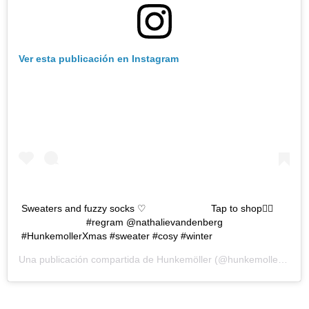
Ver esta publicación en Instagram
Sweaters and fuzzy socks ♡ ⠀⠀⠀⠀⠀⠀⠀⠀⠀ Tap to shop👆🏼
⠀⠀⠀⠀⠀⠀⠀⠀⠀ #regram @nathalievandenberg
#HunkemollerXmas #sweater #cosy #winter
Una publicación compartida de
Hunkemöller
(@hunkemoller) el
4 