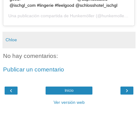
@ischgl_com #lingerie #feelgood @schlosshotel_ischgl
Una publicación compartida de
Hunkemöller
(@hunkemoller) el
28
Chloe
No hay comentarios:
Publicar un comentario
‹
›
Inicio
Ver versión web