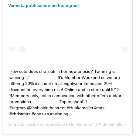
Ver esta publicación en Instagram
How cute does she look in her new onesie? Twinning is
winning ♡ ⠀⠀⠀⠀⠀⠀⠀⠀⠀ It’s Member Weekend so we are
offering 30% discount on all nightwear items and 20%
discount on everything else! Online and in store ‪until 9/12‬
*Members only, not in combination with other offers and/or
promotions ⠀⠀⠀⠀⠀⠀⠀⠀⠀ Tap to shop👆🏼 ⠀⠀⠀⠀⠀⠀⠀⠀⠀
#regram @fashioninthestreet #HunkemollerXmas
#christmas #onesies #twinning
Una publicación compartida de
Hunkemöller
(@hunkemoller) el
8 