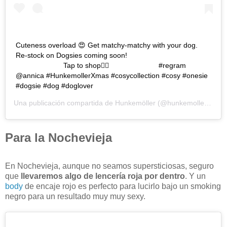
Cuteness overload 😍 Get matchy-matchy with your dog.
Re-stock on Dogsies coming soon! ⠀⠀⠀⠀⠀⠀⠀⠀⠀
⠀⠀⠀⠀⠀⠀⠀⠀⠀ Tap to shop👆🏼 ⠀⠀⠀⠀⠀⠀⠀⠀⠀ #regram
@annica #HunkemollerXmas #cosycollection #cosy #onesie
#dogsie #dog #doglover
Una publicación compartida de
Hunkemöller
(@hunkemoller) el
12
Para la Nochevieja
En Nochevieja, aunque no seamos supersticiosas, seguro
que
llevaremos algo de lencería roja por dentro
. Y un
body
de encaje rojo es perfecto para lucirlo bajo un smoking
negro para un resultado muy muy sexy.