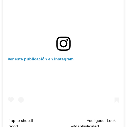
Ver esta publicación en Instagram
Tap to shop👆🏼 ⠀⠀⠀⠀⠀⠀⠀⠀⠀⠀⠀⠀⠀⠀⠀⠀⠀⠀ Feel good. Look
good. ⠀⠀⠀⠀⠀⠀⠀⠀⠀⠀⠀⠀⠀⠀⠀⠀⠀⠀ @daphisticated