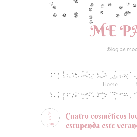
ME P
Blog de moda
Home
Jul
Cuatro cosméticos lo
5
estupenda este veran
2018