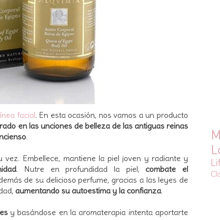
línea facial
. En esta ocasión, nos vamos a un producto
irado en las unciones de belleza de las antiguas reinas
M
incienso
.
L
u vez. Embellece, mantiene la piel joven y radiante y
Li
idad
. N
utre en profundidad la piel,
combate el
Cl
demás de su delicioso perfume, gracias a las leyes de
idad,
aumentando su autoestima y la confianza
.
les
y basándose en la aromaterapia intenta aportarte