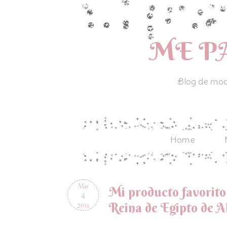
ME P
Blog de moda
Home
Mar
Mi producto favorito 
4
Reina de Egipto de A
2016