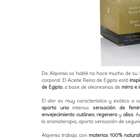
De Alqvimia os hablé no hace mucho de su
corporal. El Aceite Reina de Egipto está
insp
de Egipto
, a base de oleoresinas de
mirra e 
El olor es muy caracterísitco y exótico a s
aporta una
intensa
sensación de femin
envejecimiento cutáneo
,
regenera
y
alisa
.
A
la aromaterapia, aporta sensación de segur
Alqvimia trabaja con
materias 100% natura