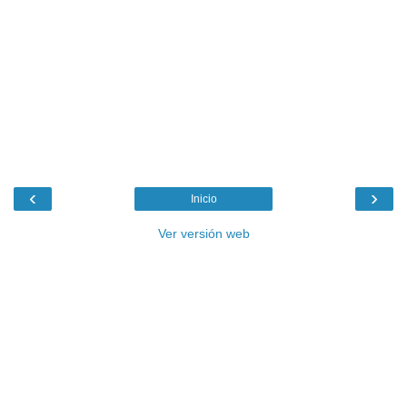
‹
›
Inicio
Ver versión web