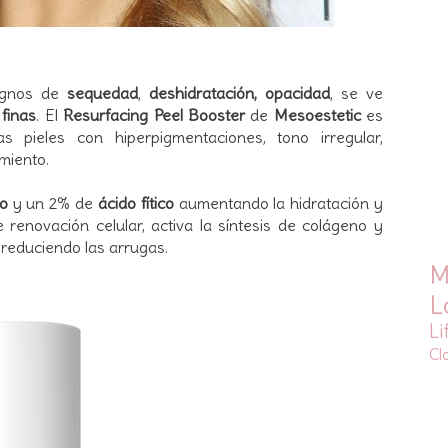
signos de
sequedad
,
deshidratación, opacidad
, se ve
finas
. El
Resurfacing Peel Booster
de
Mesoestetic
es
 pieles con hiperpigmentaciones, tono irregular,
miento.
co
y un 2% de
ácido fítico
aumentando la hidratación y
 renovación celular, activa la síntesis de colágeno y
y reduciendo las arrugas.
M
L
Li
Cl