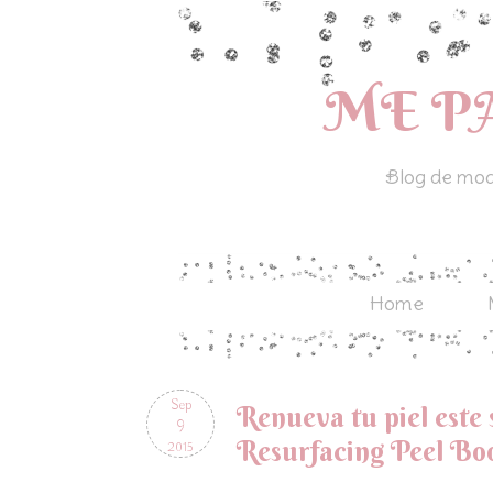
ME P
Blog de moda
Home
Sep
Renueva tu piel este 
9
Resurfacing Peel Boo
2015