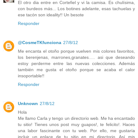
El otro dia entre en Cortefiel y vi la camisa. Es chulísima,
con burdeos más... Los botines adelante, esas tachuelas y
ese tacón son ideality!! Un besote
Responder
@CosmeTKfunciona
27/8/12
Me encanta el otoño porque vuelven mis colores favoritos,
los berenjenas, marrones,granates..... asi que deseando
estoy perderme entre las nuevas colecciones. Además
también me gusta el otoño porque se acaba el calor
insoportable!!
Responder
Unknown
27/8/12
Hola
Me llamo Carla y tengo un directorio web. Me ha encantado
tu sitio! Tienes unos post muy guapos!, te felicito!. Haces
una labor fascinante con tu web. Por ello, me gustaría
incluir un enlace de tu sitio en mi directorio. Así mis