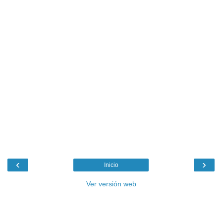
‹
›
Inicio
Ver versión web