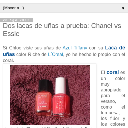
▼
28 ago 2012
Dos lacas de uñas a prueba: Chanel vs
Essie
Laca de
Si Chloe viste sus uñas de
Azul Tiffany
con su
uñas
color Riche de
L´Oreal
, yo he hecho lo propio con el
coral.
coral
El
es
un color
muy
apropiado
para el
verano,
como el
turquesa,
los flúor y
los colores