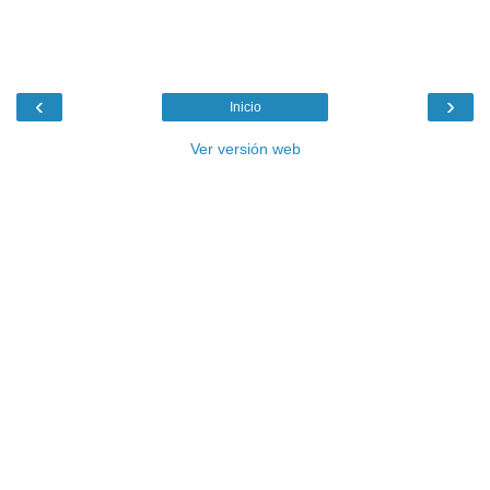
‹
›
Inicio
Ver versión web