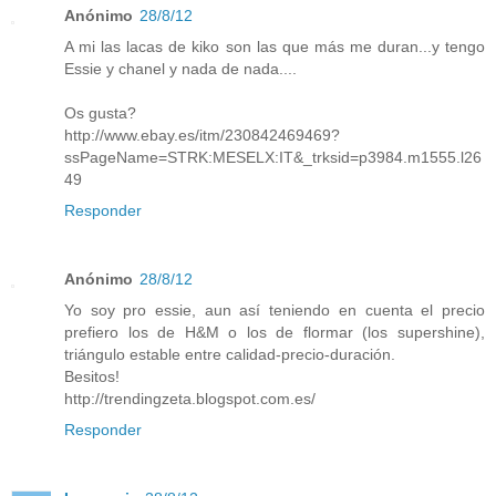
Anónimo
28/8/12
A mi las lacas de kiko son las que más me duran...y tengo
Essie y chanel y nada de nada....
Os gusta?
http://www.ebay.es/itm/230842469469?
ssPageName=STRK:MESELX:IT&_trksid=p3984.m1555.l26
49
Responder
Anónimo
28/8/12
Yo soy pro essie, aun así teniendo en cuenta el precio
prefiero los de H&M o los de flormar (los supershine),
triángulo estable entre calidad-precio-duración.
Besitos!
http://trendingzeta.blogspot.com.es/
Responder