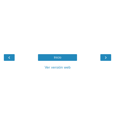
‹
›
Inicio
Ver versión web