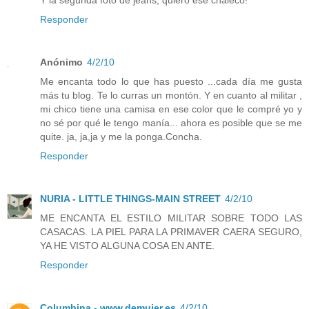
Y la segunda foto de jeans, quiero ese chaleco!
Responder
Anónimo
4/2/10
Me encanta todo lo que has puesto ...cada día me gusta
más tu blog. Te lo curras un montón. Y en cuanto al militar ,
mi chico tiene una camisa en ese color que le compré yo y
no sé por qué le tengo manía... ahora es posible que se me
quite. ja, ja,ja y me la ponga.Concha.
Responder
NURIA - LITTLE THINGS-MAIN STREET
4/2/10
ME ENCANTA EL ESTILO MILITAR SOBRE TODO LAS
CASACAS. LA PIEL PARA LA PRIMAVER CAERA SEGURO,
YA HE VISTO ALGUNA COSA EN ANTE.
Responder
Columbina - www.demujer.es
4/2/10