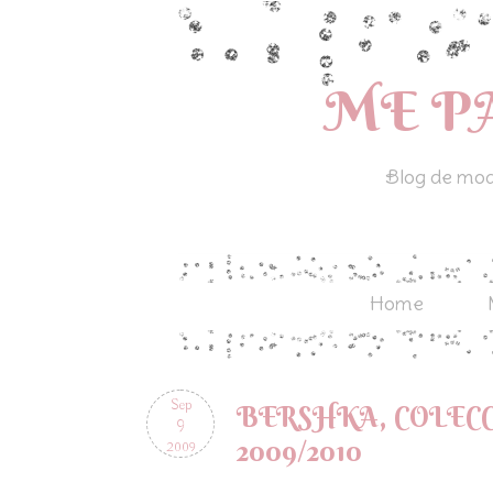
ME P
Blog de moda
Home
Sep
BERSHKA, COLEC
9
2009/2010
2009