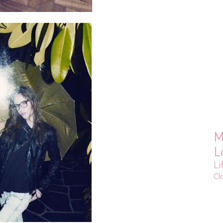
M
L
Li
Cl