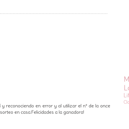
M
L
Li
Cl
 y reconociendo en error y al utilizar el nº de la once
sorteo en casa.Felicidades a la ganadora!