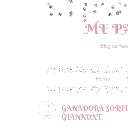
ME P
Blog de moda
Home
Sep
GANADORA SORTE
13
GIANNONE
2009