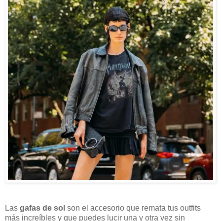
Las
gafas de sol
son el accesorio que remata tus outfits
más increíbles y que puedes lucir una y otra vez sin