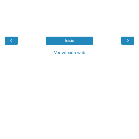
‹
›
Inicio
Ver versión web