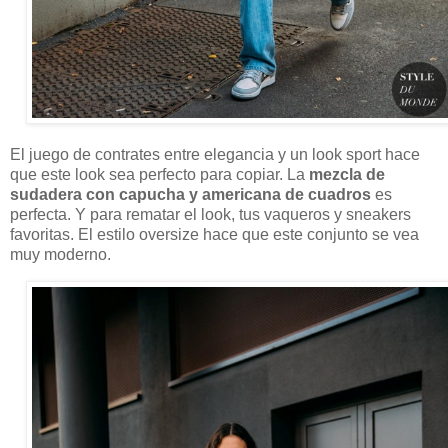
El juego de contrates entre elegancia y un look sport hace
que este look sea perfecto para copiar. La
mezcla de
sudadera con capucha y americana de cuadros
es
perfecta. Y para rematar el look, tus vaqueros y sneakers
favoritas. El estilo oversize hace que este conjunto se vea
muy moderno.