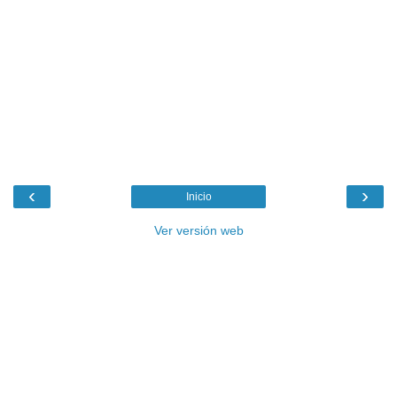
‹
›
Inicio
Ver versión web