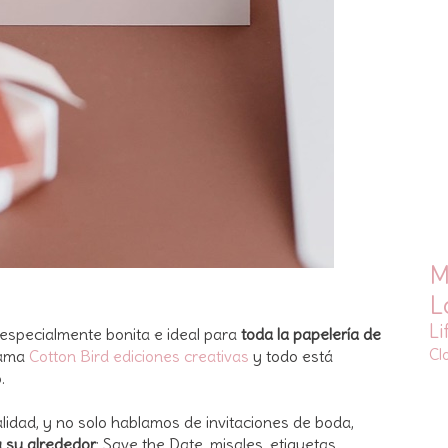
M
L
Li
especialmente bonita e ideal para
toda la papelería de
Cl
lama
Cotton Bird ediciones creativas
y todo está
.
lidad, y n
o solo hablamos de invitaciones de boda,
 su alrededor
: Save the Date, misales, etiquetas,