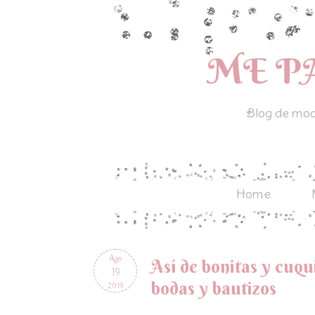
ME P
Blog de moda
Home
Ago
Así de bonitas y cuqu
19
bodas y bautizos
2019