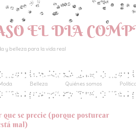
ASO EL DIA COM
 y belleza para la vida real
Moda
Belleza
Quiénes somos
Polític
r que se precie (porque posturear
está mal)