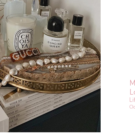
M
L
Li
Cl