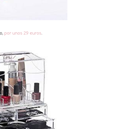
to,
por unos 29 euros
.