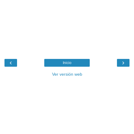
‹
›
Inicio
Ver versión web