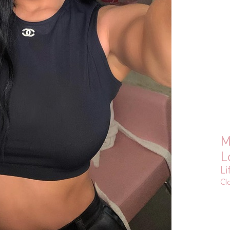
M
L
Li
Cl