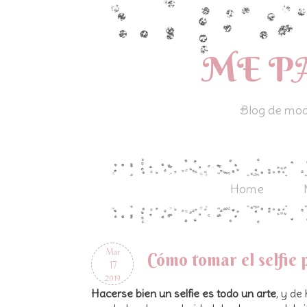
ME P
Blog de moda
Home
Mar
Cómo tomar el selfie 
17
2019
Hacerse bien un selfie es todo un arte
, y de