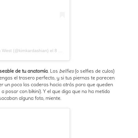
n West
(@kimkardashian) el
8 Mar, 2019 a las 6:31 PST
seable de tu anatomía
. Los
belfies
(o selfies de culos)
ngas el trasero perfecto, y si tus piernas te parecen
r un poco las caderas hacia atrás para que queden
 posar con bikini). Y el que diga que no ha metido
 sacaban alguna foto, miente.