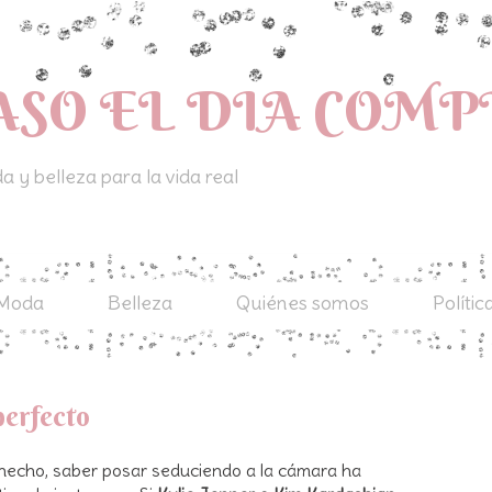
ASO EL DIA COM
 y belleza para la vida real
Moda
Belleza
Quiénes somos
Polític
perfecto
 hecho, saber posar seduciendo a la cámara ha