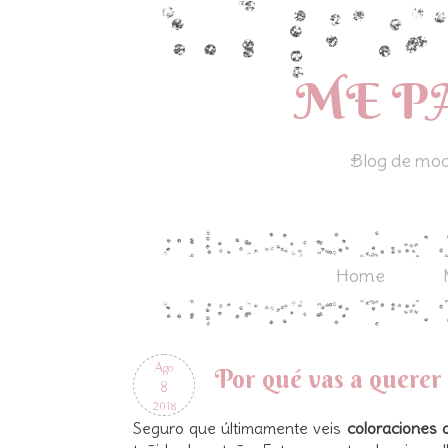
ME P
Blog de moda
Home
Ago
Por qué vas a querer
8
2018
Seguro que últimamente veis
coloraciones 