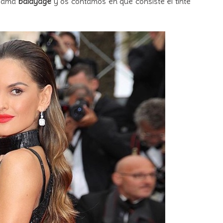
llama
balayage
y os contamos en qué consiste el tinte