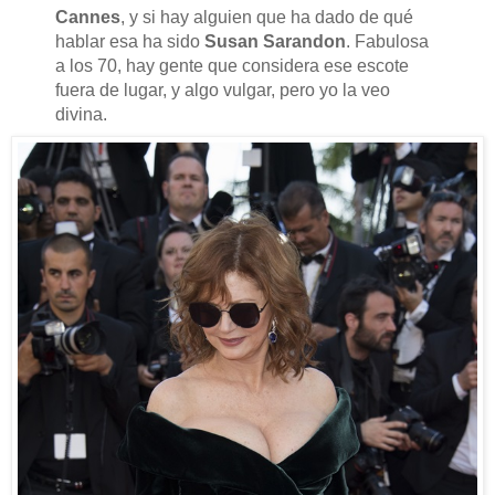
Cannes
, y si hay alguien que ha dado de qué
hablar esa ha sido
Susan Sarandon
. Fabulosa
a los 70, hay gente que considera ese escote
fuera de lugar, y algo vulgar, pero yo la veo
divina.