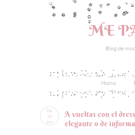
ME P
Blog de moda
Home
Feb
A vueltas con el dres
14
elegante o de informa
2017