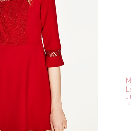
M
L
Li
Cl