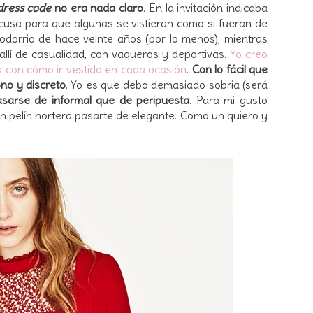
dress code
no era nada claro
. En la invitación indicaba
excusa para que algunas se vistieran como si fueran de
odorrio de hace veinte años (por lo menos), mientras
allí de casualidad, con vaqueros y deportivas.
Yo creo
 con cómo ir vestido en cada ocasión
.
Con lo fácil que
ono y discreto
. Yo es que debo demasiado sobria (será
sarse de informal que de peripuesta
. Para mi gusto
un pelín hortera pasarte de elegante. Como un quiero y