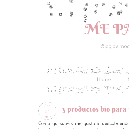
ME P
Blog de moda
Home
Ene
3 productos bio para
24
2017
Como ya sabéis me gusta ir descubriend