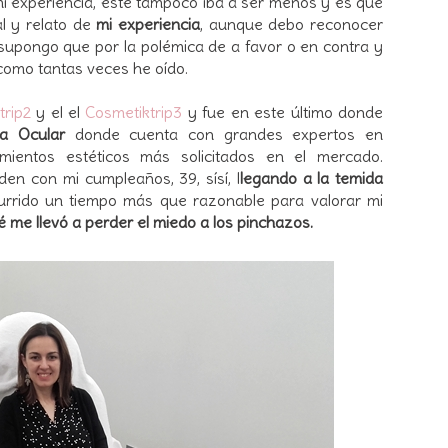
i experiencia, éste tampoco iba a ser menos y es que
l y relato de
mi experiencia
, aunque debo reconocer
upongo que por la polémica de a favor o en contra y
 como tantas veces he oído.
trip2
y el el
Cosmetiktrip3
y fue en este último donde
gía Ocular
donde cuenta con grandes expertos en
mientos estéticos más solicitados en el mercado.
den con mi cumpleaños, 39, sísí, l
legando a la temida
urrido un tiempo más que razonable para valorar mi
é me llevó a perder el miedo a los pinchazos.