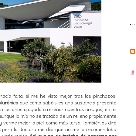
cía falta, sí me he visto mejor tras los pinchazos.
alurónico
que cómo sabéis es una sustancia presente
n los años y ayuda a rellenar nuestras arrugas, en mi
aunque lo mío no se trataba de un relleno propiamente
 y verme mejor la piel, como más tersa. También os diré
x
pero la doctora me dijo que no me lo recomendaba
e vería mejor.
Así que no se trataba de ponerme por