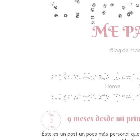
ME P
Blog de moda
Home
Nov
9 meses desde mi pri
2
2016
Éste es un post un poco más personal que 