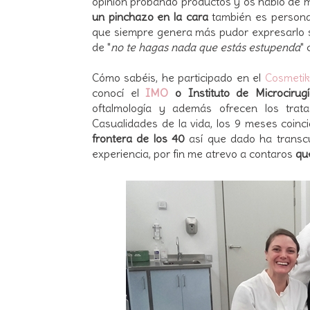
opinión probando productos y os hablo de m
un pinchazo en la cara
también es persona
que siempre genera más pudor expresarlo s
de "
no te hagas nada que estás estupenda
"
Cómo sabéis, he participado en el
Cosmetik
conocí el
IMO
o Instituto de Microciru
oftalmología y además ofrecen los trata
Casualidades de la vida, los 9 meses coinci
frontera de los 40
así que dado ha transc
experiencia, por fin me atrevo a contaros
qu