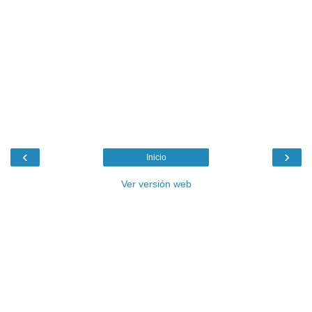
‹
›
Inicio
Ver versión web