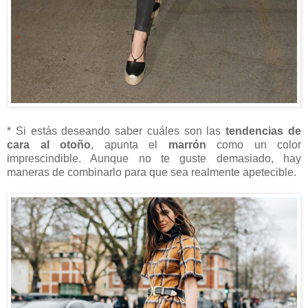
* Si estás deseando saber cuáles son las
tendencias de
cara al otoño
, apunta el
marrón
como un color
imprescindible. Aunque no te guste demasiado, hay
maneras de combinarlo para que sea realmente apetecible.