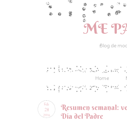
ME P
Blog de moda
Home
Feb
Resumen semanal: ves
28
Día del Padre
2016