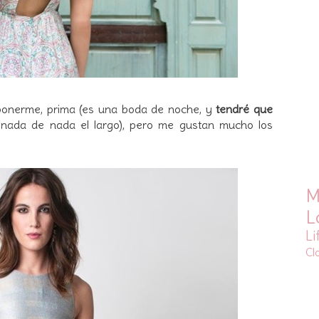
ponerme, prima (es una boda de noche, y
tendré que
nada de nada el largo), pero me gustan mucho los
M
L
Li
Cl