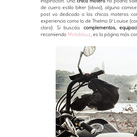
inspiración. Una
chica motera
no podría sal
de cuero estilo biker (obvio), alguna camis
post va dedicado a las chicas moteras con
experiencia como la de Thelma & Louise (c
claro). Si buscáis
complementos, equipa
recomiendo
Motoblouz
, es la página más co