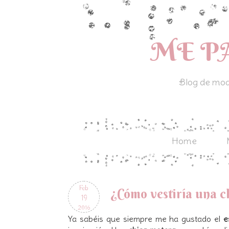
ME P
Blog de moda
Home
Feb
¿Cómo vestiría una ch
19
2016
Ya sabéis que siempre me ha gustado el
e