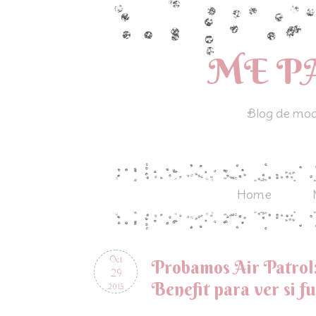
ME P
Blog de moda
Home
Oct
Probamos Air Patrol
29
Benefit para ver si f
2015