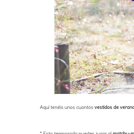
Aquí tenéis unos cuantos
vestidos de veran
* Esta temporada puedes jugar al
matchy-m