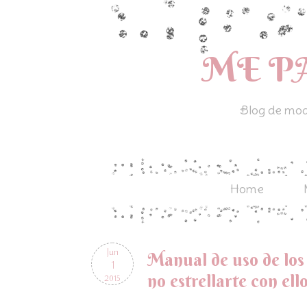
ME P
Blog de moda
Home
Jun
Manual de uso de los 
1
no estrellarte con ell
2015