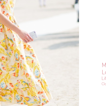
M
L
Li
Cl