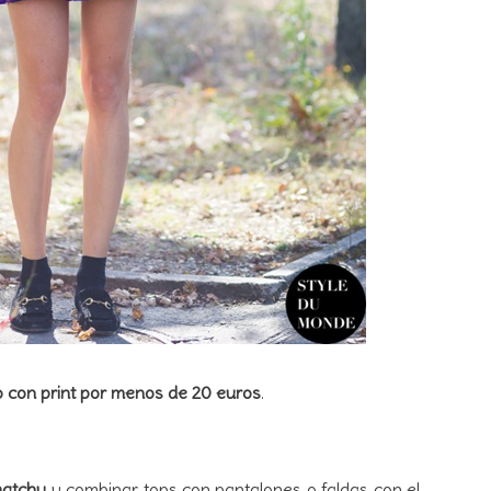
o con print por menos de 20 euros
.
atchy
y combinar tops con pantalones o faldas con el