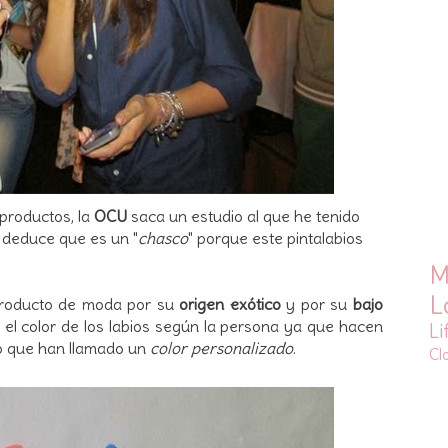
productos, la
OCU
saca un estudio al que he tenido
 deduce que es un "
chasco
" porque este pintalabios
M
L
 producto de moda por su
origen exótico
y por su
bajo
 el color de los labios según la persona ya que hacen
Li
 lo que han llamado un
color personalizado
.
Cl