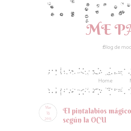
ME P
Blog de moda
Home
Mar
El pintalabios mágic
16
según la OCU
2015