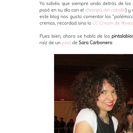
Ya sabéis que siempre ando detrás de los
pasó en su día con el
champú del caballo
) y
este blog nos gusta comentar las "
polémic
cremas, recordad sino la
CC Cream de Nive
Pues bien, ahora se habla de los
pintalabi
raíz de un
post
de
Sara Carbonero
.