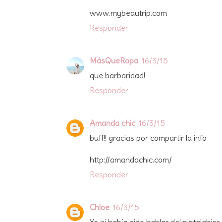
www.mybeautrip.com
Responder
MásQueRopa
16/3/15
que barbaridad!
Responder
Amanda chic
16/3/15
buff!! gracias por compartir la info
http://amandachic.com/
Responder
Chloe
16/3/15
Yo ni había oído hablar del pintalabios es