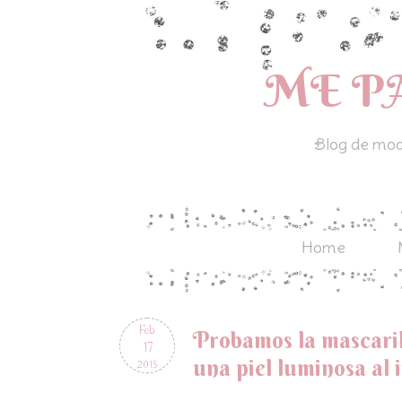
ME P
Blog de moda
Home
Feb
Probamos la mascari
17
una piel luminosa al 
2015