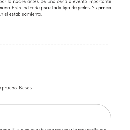
o por la noche antes de una cena o evento importante
emana
. Está indicada
para todo tipo de pieles.
Su
precio
n el establecimiento.
a pruebo. Besos
la pena. Nuxe es muy buena marca y la mascarilla me