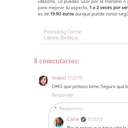
utilizarla. La puedes usar por la mañana 
para mejorar tu aspecto,
1 o 2 veces por s
es de
19.90 euros
aunque puede variar segú
Posted by
Carrie
Labels:
Belleza
8 comentarios:
rocipici
17/2/15
OMG que pintaza tiene. Seguro que l
Responder
Respuestas
Carrie
17/2/15
Por el precio que tiene vale 