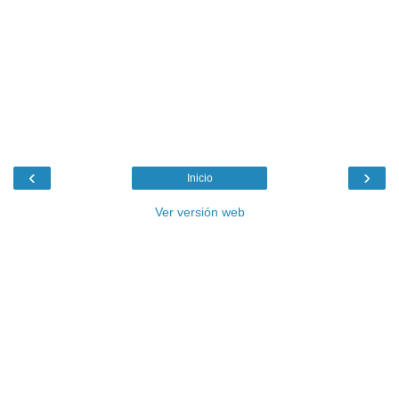
‹
›
Inicio
Ver versión web