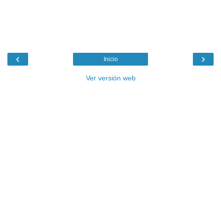
‹
›
Inicio
Ver versión web