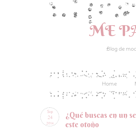
ME P
Blog de moda
Home
Sep
¿Qué buscas en un se
24
este otoño
2014