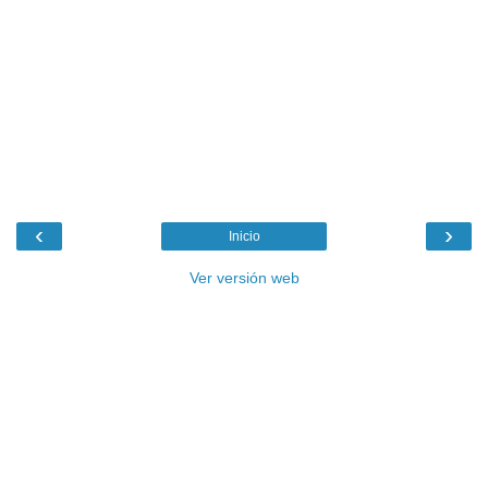
‹
›
Inicio
Ver versión web