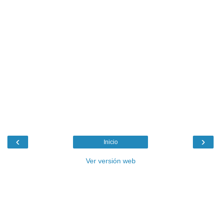
‹
›
Inicio
Ver versión web