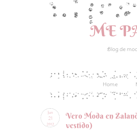
ME P
Blog de moda
Home
Jun
Vero Moda en Zaland
21
vestido)
2012