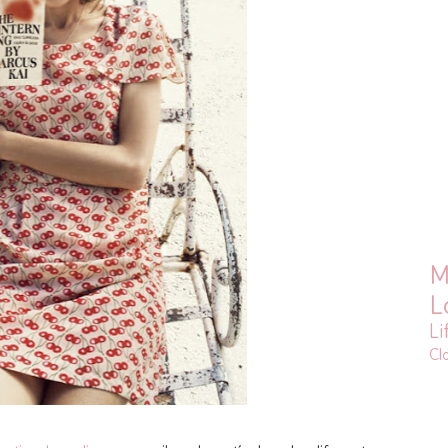
M
L
Li
Cl