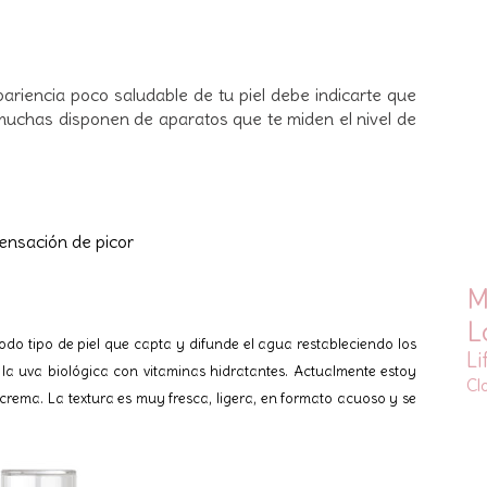
apariencia poco saludable de tu piel debe indicarte que
 muchas disponen de aparatos que te miden el nivel de
sensación de picor
M
L
odo tipo de piel que capta y difunde el agua restableciendo los
Li
e la uva biológica con vitaminas hidratantes. Actualmente estoy
Cl
ema. La textura es muy fresca, ligera, en formato acuoso y se