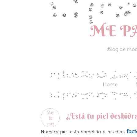
ME P
Blog de moda
Home
May
¿Está tu piel deshid
16
2012
fact
Nuestra piel está sometida a muchos