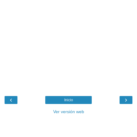
‹
›
Inicio
Ver versión web