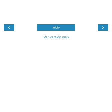
‹
›
Inicio
Ver versión web