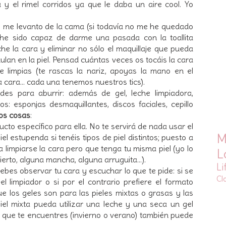
 y el rimel corridos ya que le daba un aire cool. Yo
y me levanto de la cama (si todavía no me he quedado
 he sido capaz de darme una pasada con la toallita
he la cara y eliminar no sólo el maquillaje que pueda
ulan en la piel. Pensad cuántas veces os tocáis la cara
e limpias (te rascas la nariz, apoyas la mano en el
a cara... cada una tenemos nuestros tics).
es para aburrir: además de gel, leche limpiadora,
: esponjas desmaquillantes, discos faciales, cepillo
os cosas
:
cto específico para ella. No te servirá de nada usar el
M
l estupenda si tenéis tipos de piel distintos; puesto a
 limpiarse la cara pero que tenga tu misma piel (yo lo
L
erto, alguna mancha, alguna arruguita...).
Li
debes observar tu cara y escuchar lo que te pide: si se
Cl
el limpiador o si por el contrario prefiere el formato
ue los geles son para las pieles mixtas o grasas y las
iel mixta pueda utilizar una leche y una seca un gel
 que te encuentres (invierno o verano) también puede