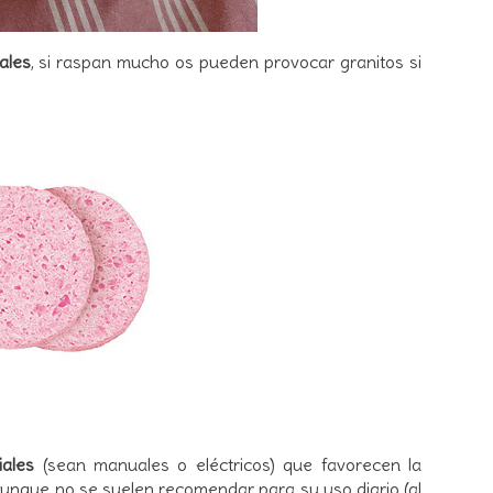
ales
, si raspan mucho os pueden provocar granitos si
ciales
(sean manuales o eléctricos) que favorecen la
l aunque no se suelen recomendar para su uso diario (al