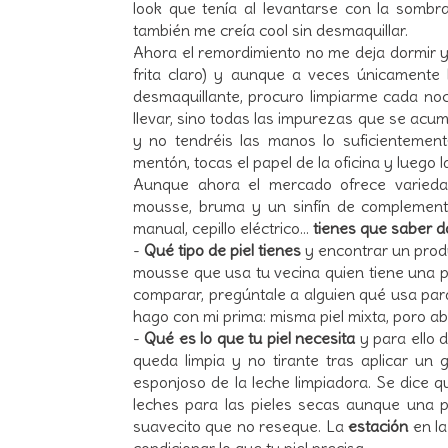
look que tenía al levantarse con la sombra
también me creía cool sin desmaquillar.
Ahora el remordimiento no me deja dormir 
frita claro) y aunque a veces únicamente
desmaquillante, procuro limpiarme cada noc
llevar, sino todas las impurezas que se acum
y no tendréis las manos lo suficientement
mentón, tocas el papel de la oficina y luego l
Aunque ahora el mercado ofrece variedad
mousse, bruma y un sinfín de complementos
manual, cepillo eléctrico...
tienes que saber d
-
Qué tipo de piel tienes
y encontrar un produ
mousse que usa tu vecina quien tiene una pie
comparar, pregúntale a alguien qué usa para
hago con mi prima: misma piel mixta, poro abi
-
Qué es lo que tu piel necesita
y para ello 
queda limpia y no tirante tras aplicar un g
esponjoso de la leche limpiadora. Se dice q
leches para las pieles secas aunque una p
suavecito que no reseque. La
estación
en la
condicionar lo que tu piel precisa.