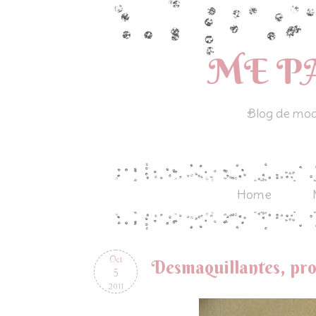
ME P
Blog de moda
Home
Oct
Desmaquillantes, pro
5
2011